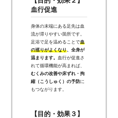
【目的・効果２】
血行促進
身体の末端にある足先は血
流が滞りやすい箇所です。
足浴で足を温めることで
血
の巡りがよくなり
、全身が
温まります。
血行が促進さ
れて循環機能が高まれば、
むくみの改善や床ずれ・拘
縮（こうしゅく）の予防
に
もつながります。
【目的・効果３】