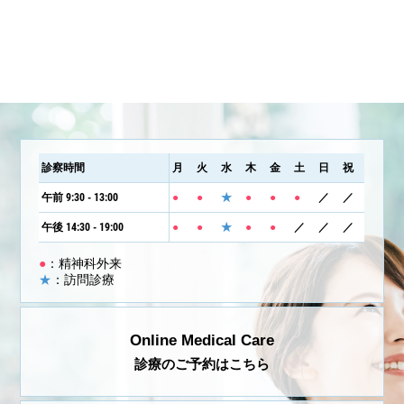
診察時間
月
火
水
木
金
土
日
祝
午前 9:30 - 13:00
●
●
★
●
●
●
／
／
午後 14:30 - 19:00
●
●
★
●
●
／
／
／
●
：精神科外来
★
：訪問診療
Online Medical Care
診療のご予約はこちら