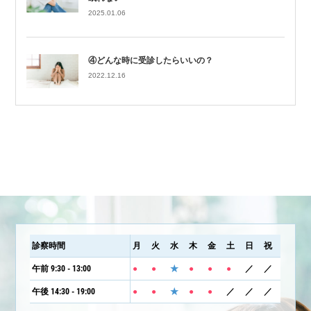
2025.01.06
④どんな時に受診したらいいの？
2022.12.16
診察時間
月
火
水
木
金
土
日
祝
午前 9:30 - 13:00
●
●
★
●
●
●
／
／
午後 14:30 - 19:00
●
●
★
●
●
／
／
／