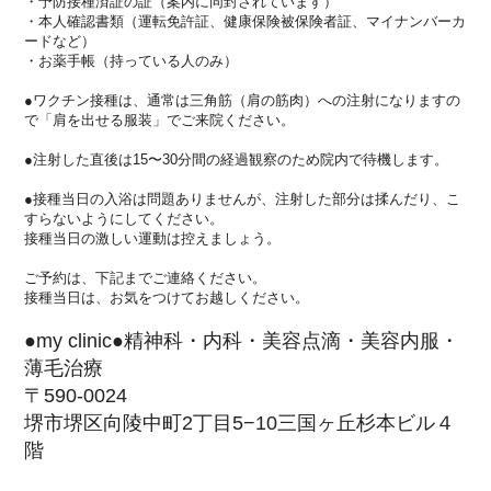
・予防接種済証の証（案内に同封されています）
・本人確認書類（運転免許証、健康保険被保険者証、
マイナンバーカ
ードなど）
・お薬手帳（持っている人のみ）
●ワクチン接種は、通常は三角筋（肩の筋肉）
への注射になりますの
で「肩を出せる服装」でご来院ください。
●注射した直後は15〜
30分間の経過観察のため院内で待機します。
●接種当日の入浴は問題ありませんが、注射した部分は揉んだり、
こ
すらないようにしてください。
接種当日の激しい運動は控えましょう。
ご予約は、下記までご連絡ください。
接種当日は、お気をつけてお越しください。
●my clinic●精神科・内科・美容点滴・美容内服・
薄毛治療
〒590-0024
堺市堺区向陵中町2丁目5−10三国ヶ丘杉本ビル４
階