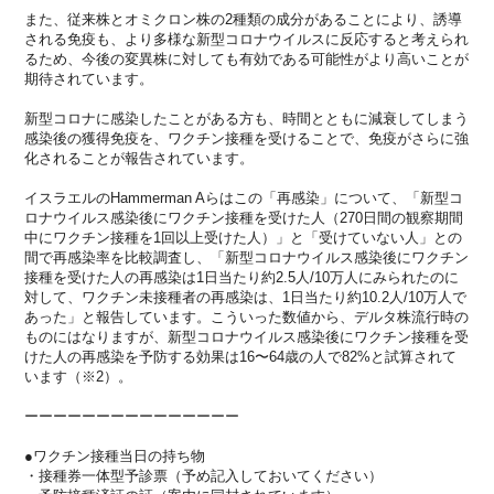
また、従来株とオミクロン株の2種類の成分があることにより、
誘導
される免疫も、
より多様な新型コロナウイルスに反応すると考えられ
るため、
今後の変異株に対しても有効である可能性がより高いことが
期待さ
れています。
新型コロナに感染したことがある方も、
時間とともに減衰してしまう
感染後の獲得免疫を、
ワクチン接種を受けることで、
免疫がさらに強
化されることが報告されています。
イスラエルのHammerman Aらはこの「再感染」について、「
新型コ
ロナウイルス感染後にワクチン接種を受けた人（
270日間の観察期間
中にワクチン接種を1回以上受けた人）」
と「受けていない人」との
間で再感染率を比較調査し、「
新型コロナウイルス感染後にワクチン
接種を受けた人の再感染は1
日当たり約2.5人/10万人にみられたのに
対して、
ワクチン未接種者の再感染は、1日当たり約10.2人/
10万人で
あった」と報告しています。こういった数値から、
デルタ株流行時の
ものにはなりますが、
新型コロナウイルス感染後にワクチン接種を受
けた人の再感染を予
防する効果は16〜64歳の人で82%と試算されて
います（※
2）。
ーーーーーーーーーーーーーーー
●ワクチン接種当日の持ち物
・接種券一体型予診票（予め記入しておいてください）