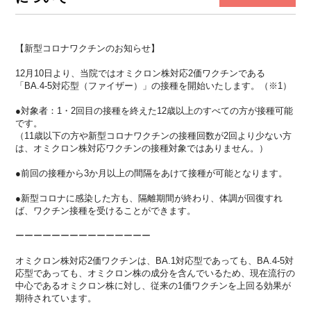
【新型コロナワクチンのお知らせ】
12月10日より、
当院ではオミクロン株対応2価ワクチンである
「BA.4-
5対応型（ファイザー）」の接種を開始いたします。（※1）
●対象者：1・
2回目の接種を終えた12歳以上のすべての方が接種可能
です。
（
11歳以下の方や新型コロナワクチンの接種回数が2回より少ない
方
は、オミクロン株対応ワクチンの接種対象ではありません。）
●
前回の接種から3か月以上の間隔をあけて接種が可能となります。
●新型コロナに感染した方も、隔離期間が終わり、
体調が回復すれ
ば、ワクチン接種を受けることができます。
ーーーーーーーーーーーーーーー
オミクロン株対応2価ワクチンは、BA.1対応型であっても、
BA.4-5対
応型であっても、
オミクロン株の成分を含んでいるため、
現在流行の
中心であるオミクロン株に対し、
従来の1価ワクチンを上回る効果が
期待されています。