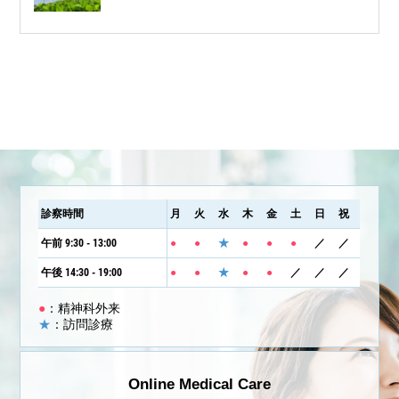
診察時間
月
火
水
木
金
土
日
祝
午前 9:30 - 13:00
●
●
★
●
●
●
／
／
午後 14:30 - 19:00
●
●
★
●
●
／
／
／
●
：精神科外来
★
：訪問診療
Online Medical Care