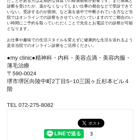
たことがある方は定期的な採血での経過観察が必要です。
また痛風と
診断を受けたが、
薬がなくなってしまい仕事の都合などで受診できて
いない。
受診するのが面倒。
など薬を途中で中断されている方など当
院ではオンラインでの診察
をさせていただいていますのでご都合のい
い時間にご予約を取って
いただくことで先生とお電話での診察が可能
となります。
お仕事や趣味での生活スタイルを変えずに健康的な生活を送れるよ
う
是非当院でのオンライン診療をご活用ください。
●my clinic●精神科・内科・美容点滴・美容内服・
薄毛治療
〒590-0024
堺市堺区向陵中町2丁目5−10三国ヶ丘杉本ビル４
階
TEL 072-275-8082