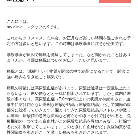
こんにちは。
my.clinic スタッフのKです。
これからクリスマス、忘年会、
お正月など楽しい時間を過ごされる予
定の方は多いと思います。
この時期は暴飲暴食に注意が必要です。
暴飲暴食が原因で痛風を発症してしまった。
など聞かれたことはあり
ませんか。
今回は痛風についてお伝えしたいと思います。
痛風とは、“尿酸”という物質が関節の中で結晶になることで、
関節に
強い痛みを引き起こす病気です。
痛風の背後には高尿酸血症があります。
尿酸は通常は一定量以上たま
らないよう、
尿や便などと一緒に排泄されています。
しかし体内に尿
酸が多くなり、高尿酸血症（7.0mg/
dl以上）の状態が持続すると、
血
液中に溶け切らない過剰な尿酸が結晶（尿酸塩結晶）
化して関節の膜
部分に沈着していきます。
溜まりすぎた尿酸塩結晶がストレスや激し
い運動、
尿酸値の急激な変動など何らかのきっかけではがれると、
免
疫機能の一つである白血球がこの尿酸塩結晶を異物とみなし、
排除す
るために攻撃してしまいます。
このときに白血球がだす炎症物質が急
性関節炎を引き起こして激し
い痛みを引き起こされます。