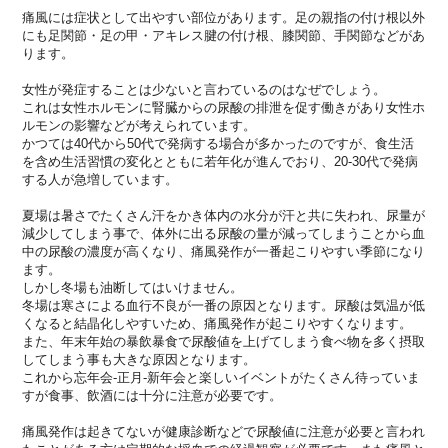
痛風には症状として出やすい部位があります。
足の親指の付け根以外
にも足関節・足の甲・アキレス腱の付け根、
膝関節、手関節などがあ
ります。
女性が発症することは少ないと言わているのはなぜでしょう。
これは女性ホルモンに腎臓からの尿酸の排泄を促す働きがあり女性
ホ
ルモンの影響などが考えられています。
かつては40代から50代で発病する場合が多かったのですが、
食生活
を含め生活習慣の変化とともに若年化が進んでおり、20-
30代で発病
する人が急増しています。
夏場は暑さでたくさん汗をかき体内の水分が汗と共に失われ、
尿量が
減少してしまう事で、
体外に出る尿酸の量が減ってしまうことから血
中の尿酸の濃度が高
くなり、痛風発作が一番起こりやすい季節になり
ます。
しかし冬場も油断してはいけません。
冬場は寒さによる血行不良が一番の原因となります。
尿酸は気温が低
くなると結晶化しやすいため、
痛風発作が起こりやすくなります。
また、
年末年始の暴飲暴食で尿酸値を上げてしまう食べ物を多く摂取
して
しまう事も大きな原因となります。
これから忘年会-正月-
新年会と楽しいイベントがたくさん待っていま
すが食事、
飲酒には十分に注意が必要です。
痛風発作は起きてないが健康診断などで尿酸値に注意が必要と言わ
れ