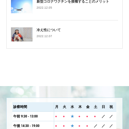
新型コロナワクチンを接種することのメリット
2022.12.05
冷え性について
2022.12.07
診察時間
月
火
水
木
金
土
日
祝
午前 9:30 - 13:00
●
●
★
●
●
●
／
／
午後 14:30 - 19:00
●
●
★
●
●
／
／
／